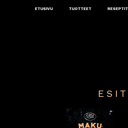
ETUSIVU
TUOTTEET
RESEPTIT
Päävalikko
Siirry sisältöön
ESI