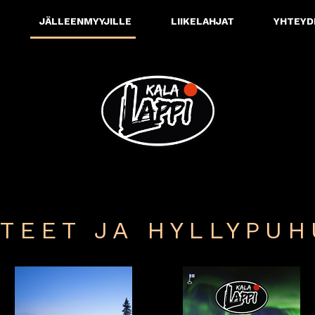
JÄLLEENMYYJILLE
LIIKELAHJAT
YHTEYD
TTEET JA HYLLYPUH