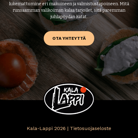
lukemattomine eri makuineen ja valmistustapoineen. Mitä
runsaamman valikoiman kalaa tarjoilet, sitä paremman
juhlapöydän katat.
OTA YHTEYTTÄ
Kala-Lappi 2026 |
Tietosuojaseloste