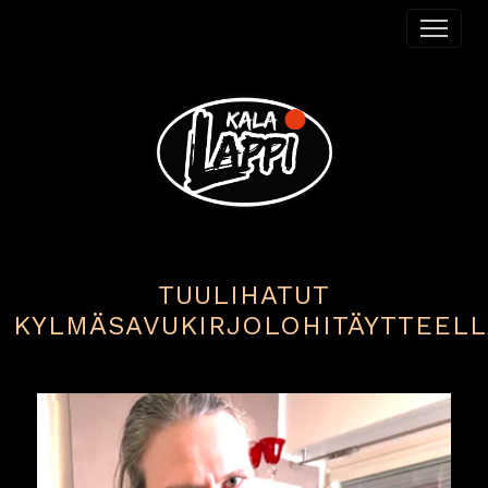
Siirry sisältöön
Päävalikko
TUULIHATUT
KYLMÄSAVUKIRJOLOHITÄYTTEELL