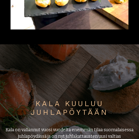
KALA KUULUU
JUHLAPÖYTÄÄN
Kala on vallannut vuosi vuodelta enemmän tilaa suomalaisessa
juhlapöydässä ja on nyt juhlakattausten uusi valtias