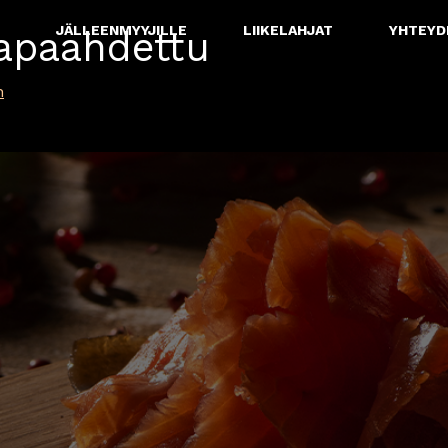
JÄLLEENMYYJILLE
LIIKELAHJAT
YHTEYD
tapaahdettu
n