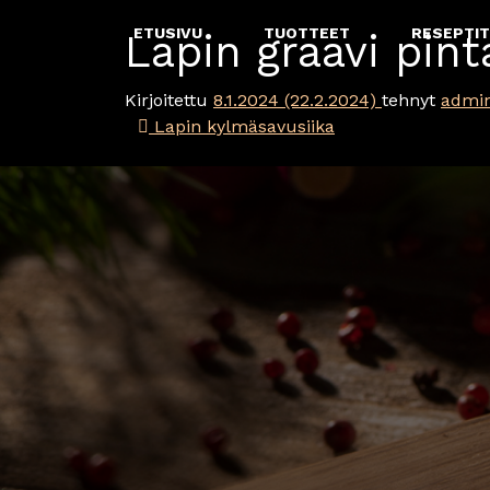
Siirry sisältöön
ETUSIVU
TUOTTEET
RESEPTIT
Lapin graavi pin
Päävalikko
Kirjoitettu
8.1.2024
(22.2.2024)
tehnyt
admi
Artikkelien selaus
Lapin kylmäsavusiika