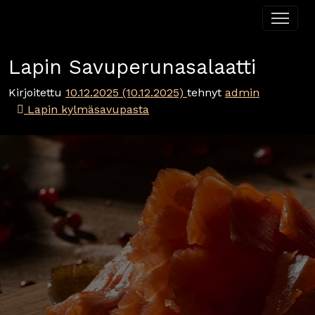
Siirry sisältöön
Päävalikko
Lapin Savuperunasalaatti
Kirjoitettu
10.12.2025
(10.12.2025)
tehnyt
admin
Artikkelien selaus
Lapin kylmäsavupasta