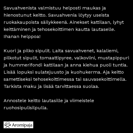
Savuahvenista valmistuu helposti maukas ja
hienostunut keitto. Savuahvenia löytyy useista
ruokakaupoista säilykkeenä. Ainekset kattilaan, lyhyt
keittäminen ja tehosekoittimen kautta lautaselle.
Ihanan helppoa!
Kuori ja pilko sipulit. Laita savuahvenet, kalaliemi,
pilkotut sipulit, tomaattipyree, valkoviini, mustapippuri
ja hummerifondi kattilaan ja anna kiehua puoli tuntia.
Lisää lopuksi sulatejuusto ja kuohukerma. Aja keitto
samettiseksi tehosekoittimessa tai sauvasekoittimella.
Tarkista maku ja lisää tarvittaessa suolaa.
Annostele keitto lautasille ja viimeistele
ruohosipulisilpulla.