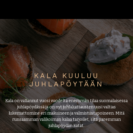
KALA KUULUU
JUHLAPÖYTÄÄN
Kala on vallannut vuosi vuodelta enemmän tilaa suomalaisessa
juhlapöydässä ja on nyt juhlakattausten uusi valtias
lukemattomine eri makuineen ja valmistustapoineen. Mitä
runsaamman valikoiman kalaa tarjoilet, sitä paremman
juhlapöydän katat.