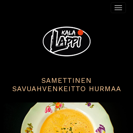
Siirry sisältöön
Päävalikko
SAMETTINEN
SAVUAHVENKEITTO HURMAA