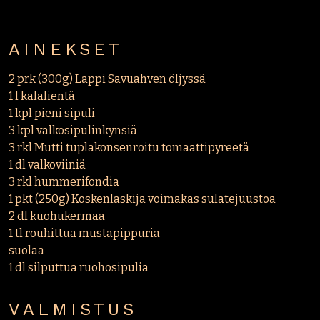
AINEKSET
2 prk (300g) Lappi Savuahven öljyssä
1 l kalalientä
1 kpl pieni sipuli
3 kpl valkosipulinkynsiä
3 rkl Mutti tuplakonsenroitu tomaattipyreetä
1 dl valkoviiniä
3 rkl hummerifondia
1 pkt (250g) Koskenlaskija voimakas sulatejuustoa
2 dl kuohukermaa
1 tl rouhittua mustapippuria
suolaa
1 dl silputtua ruohosipulia
VALMISTUS