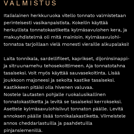
VALMISTUS
Italialainen herkkuruoka vitello tonnato valmistetaan
perinteisesti vasikanpaistista. Kokeilin käyttää
herkullista tonnatokastiketta kylmäsavulohen kera, ja
makuyhdistelmä oli mitä mainioin. Kylmäsavulohi-
tonnatoa tarjoillaan vielä monesti vieraille alkupalaksi!
Laita tonnikala, sardellifileet, kaprikset, dijoninsinappi­
ja sitruunamehu tehosekoittimeen. Aja tonnatotahna
tasaiseksi. Voit myös käyttää sauvasekoitinta. Lisää
joukkoon majoneesi ja sekoita kastike tasaiseksi.
Kastikkeen pitäisi olla hivenen valuvaa.
Nostele lautasten pohjalle ruokalusikallinen
tonnatokastiketta ja levitä se tasaiseksi kerrokseksi.
Asettele kylmäsavulohisiivut tonnaton päälle. Levitä
annoksen päälle lisää tonnikalakastiketta. Viimeistele
annos cheddarlastuilla ja paahdetuilla
pinjansiemenillä.