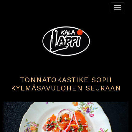
Siirry sisältöön
Päävalikko
TONNATOKASTIKE SOPII
KYLMÄSAVULOHEN SEURAAN