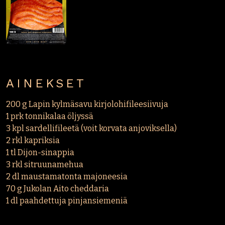
AINEKSET
200 g Lapin kylmäsavu kirjolohifileesiivuja
1 prk tonnikalaa öljyssä
3 kpl sardellifileetä (voit korvata anjoviksella)
2 rkl kapriksia
1 tl Dijon-sinappia
3 rkl sitruunamehua
2 dl maustamatonta majoneesia
70 g Jukolan Aito cheddaria
1 dl paahdettuja pinjansiemeniä